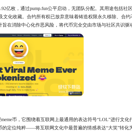
约9.92亿枚，通过pump.fun公平启动，无团队分配。其用途包括社
，以及文化收藏。合约所有权已放弃意味着铸造权限永久移除、合约
计旨在消除中心化作恶风险，将代币完全交由市场与社区共识驱
动型meme币，它围绕着互联网上最通用的表达符号“LOL”进行文化
币的定位纯粹——将互联网文化中最普遍的情感表达“大笑”转化