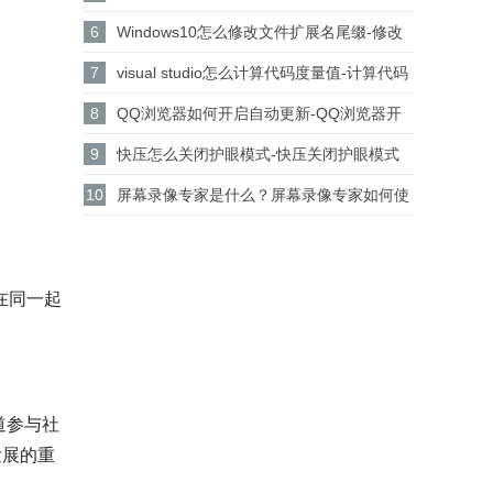
设置csgo路径的方法
6
Windows10怎么修改文件扩展名尾缀-修改
文件扩展名尾缀方法
7
visual studio怎么计算代码度量值-计算代码
度量值方法
8
QQ浏览器如何开启自动更新-QQ浏览器开
启自动更新的方法
9
快压怎么关闭护眼模式-快压关闭护眼模式
的方法介绍
10
屏幕录像专家是什么？屏幕录像专家如何使
用？
在同一起
频道参与社
发展的重