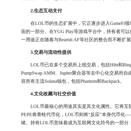
2.生态互动支付
在LOL币的生态扩展中，它正逐步进入GameFi领域
宙的一部分。在YGG Play等游戏平台中，持有者
一用途正在随着与Bearish AF等社区的整合而不断扩
3.交易与流动性提供
LOL币已在多个交易所上线交易，包括Hibt和Bi
PumpSwap AMM、Jupiter聚合器等去中心化
容所有主流Solana钱包，包括Phantom和Backpack。
4.文化收藏与社交价值
LOL币最核心的用途其实是其文化属性。它将互
PEPE将青蛙代币化，LOL币则将“反应”本身代币
绪。持有LOL币意味着成为互联网文化符号的一部