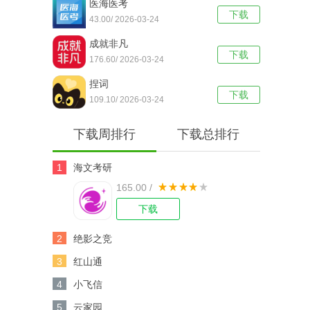
医海医考
下载
43.00/ 2026-03-24
成就非凡
下载
176.60/ 2026-03-24
捏词
下载
109.10/ 2026-03-24
下载周排行
下载总排行
1
海文考研
165.00 /
下载
2
绝影之竞
3
红山通
4
小飞信
5
云家园