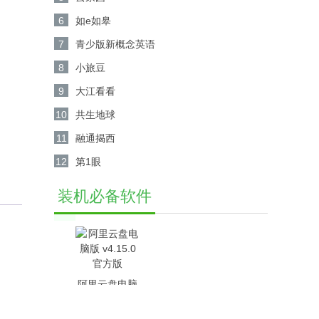
6
如e如皋
7
青少版新概念英语
8
小旅豆
9
大江看看
10
共生地球
11
融通揭西
12
第1眼
装机必备软件
阿里云盘电脑
版 v4.15.0官