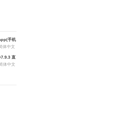
pp(手机
6.8.6
简体中文
.9.3 直
P会员版
简体中文