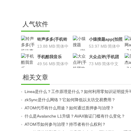
人气软件
铃声多多(手机铃
小猿搜题app(拍照
声软件)v8.7.66 安
13.88 MB
/
简体中
搜题利器)V9.7.2安
53.97 MB
/
简体中
卓版
文
卓版
文
手机酷我音乐
大众点评(手机团
V9.2.3.5 安卓版
49.56 MB
/
简体中
购软件)V10.18.4
73 MB
/
简体中文
文
安卓版
相关文章
Linea是什么？工作原理是什么？如何利用零知识证明提升
zkSync是什么网络？它如何降低以太坊交易费用？
ATOM代币有什么用途？如何通过质押参与治理？
什么是Avalanche L1升级？AVAX验证门槛有什么变化？
ATOM币如何参与治理？持币者有什么权利？