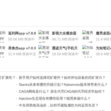
返利网app v7.8.8
影视大全播放器
魔秀桌面a
安卓版
58.08 MB
/
简体中
v3.1.7 安卓版
46.71 MB
/
简体中
桌面软件)v
11.4 MB
/
文
文
安卓版
美食杰app v7.0.3
墨迹天气(手机天
为知笔记v7
安卓版
31.9 MB
/
简体中文
气软
18.58 MB
/
简体中
装本地VI
38.6 MB
/
件)V7.0922.02安
文
卓版
可扩展性？
新手用户如何选择挖矿硬件？如何评估设备的挖矿潜力？
Stacks未来有哪些升级计划？Nakamoto版本将带来什么？
CAGA网络是什么？ 原生代币CAGA的代币经济学如何？
Injective生态现在有哪些应用？能用来做什么？
中东局势推高油价，比特币避险属性为何反而失灵？