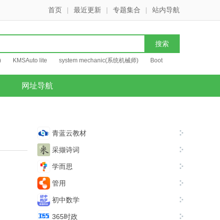
首页
|
最近更新
|
专题集合
|
站内导航
)
KMSAuto lite
system mechanic(系统机械师)
Boot
网址导航
青蓝云教材
采撷诗词
学而思
管用
初中数学
365时政