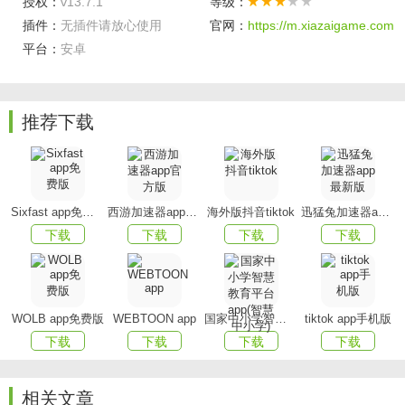
授权：
v13.7.1
等级：
类似的题肯定有，大部分的题经过考试机构做少许的变动，
插件：
无插件请放心使用
官网：
https://m.xiazaigame.com
而总的题意没有大的变化，还是在考查相应的知识点。
平台：
安卓
软件可以用多久，有没有有效期？
解答：我们的软件不管是电脑版还是手机微信版都是一次购
买，永久使用，而且是终身免费更新的，无有效期，请放心
推荐下载
购买。
试题来源？
解答：我们软件的试题都是与各大出版社合作，由他们提供
Sixfast app免费版
西游加速器app官方版
海外版抖音tiktok
迅猛兔加速器app最新版
试题，再根据最新的考试大纲进行精心编排设计的，题量也
下载
下载
下载
下载
是传统习题集的几倍，同时准确度也大大高于其他习题。
软件只是试题，有没有解析的？
解答：软件大部分试题都有解析的。但试题库太大，现在还
WOLB app免费版
WEBTOON app
国家中小学智慧教育平台app(智慧中小学)
tiktok app手机版
不能做到每一题都有相应的解题思路，我们会继续收集相关
下载
下载
下载
下载
资料来更新完善软件。
怎么购买？
相关文章