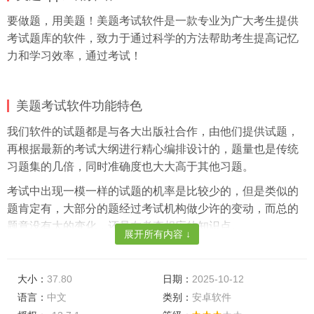
要做题，用美题！美题考试软件是一款专业为广大考生提供
考试题库的软件，致力于通过科学的方法帮助考生提高记忆
力和学习效率，通过考试！
美题考试软件功能特色
我们软件的试题都是与各大出版社合作，由他们提供试题，
再根据最新的考试大纲进行精心编排设计的，题量也是传统
习题集的几倍，同时准确度也大大高于其他习题。
考试中出现一模一样的试题的机率是比较少的，但是类似的
题肯定有，大部分的题经过考试机构做少许的变动，而总的
题意没有大的变化，还是在考查相应的知识点。
展开所有内容 ↓
问题解答
在考试中能有多少原题？
大小：
37.80
日期：
2025-10-12
语言：
中文
类别：
安卓软件
解答：考试中出现一模一样的试题的机率是比较少的，但是