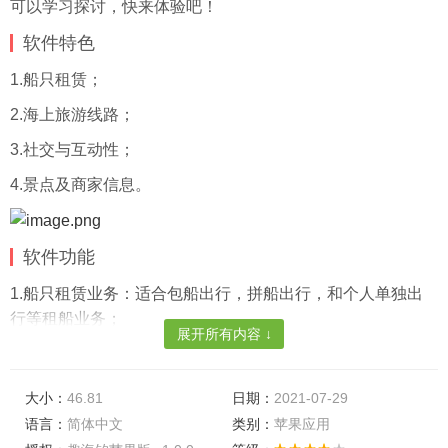
可以学习探讨，快来体验吧！
软件特色
1.船只租赁；
2.海上旅游线路；
3.社交与互动性；
4.景点及商家信息。
软件功能
1.船只租赁业务：适合包船出行，拼船出行，和个人单独出
行等租船业务；
展开所有内容 ↓
2.海上旅游线路：提供*时尚*优惠的休闲旅游，专业海钓和海
上特色行程；
大小：
46.81
日期：
2021-07-29
3.景点及商家信息：提供景点、酒店、租船等目的地服务的
语言：
简体中文
类别：
苹果应用
详细介绍和内容(包括各类攻略及游记)；