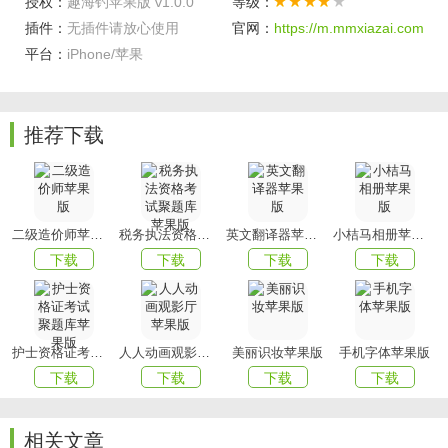
授权：
趣海钓苹果版 v1.0.0
等级：
4.社交与互动性：支持旅行行程记录;支持的图文所包含信息
插件：
无插件请放心使用
官网：
https://m.mmxiazai.com
的丰富度，包括用户是否可以上传照片、文字，并可以标注
平台：
iPhone/苹果
位置、时间、标签等信息。
软件点评
推荐下载
在这里，你可以查看海钓的场地，预约海钓服务。还可以在
线认识喜欢海钓的小伙伴，一起去海钓，非常有趣。在海钓
过程中，有任何趣事，也可以分享到平台上。
喜欢小编为您带来的趣海钓吗？
xiazaigame
为您提供最好用
二级造价师苹果版
税务执法资格考试聚题库苹果版
英文翻译器苹果版
小桔马相册苹果版
的软件，为您带来最好玩的游戏！
下载
下载
下载
下载
护士资格证考试聚题库苹果版
人人动画观影厅苹果版
美丽识妆苹果版
手机字体苹果版
下载
下载
下载
下载
相关文章