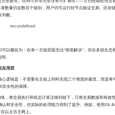
维度完全缺失。比特币并非完全没有可扩展性——它仍然能处理交
其验证者数量仍在数百个级别，用户仍可运行轻节点验证交易。区块
非判断。
识可以概括为：在单一主链层面无法“彻底解决”，但在多链生态
说明。
至应用层
核心逻辑是：不需要在主链上同时实现三个维度的最优，而是将
化和安全性的保障。
up为代表的二层网络，将交易执行和状态计算迁移到链下，只将交易数据和有效
和安全性，但实际的处理能力得到了提升。例如，使用ZK-Rol
锚定在以太坊主网上。