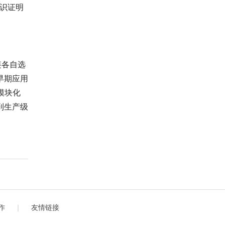
识证明
链各自选
早期应用
模块化
到生产级
作
｜
友情链接