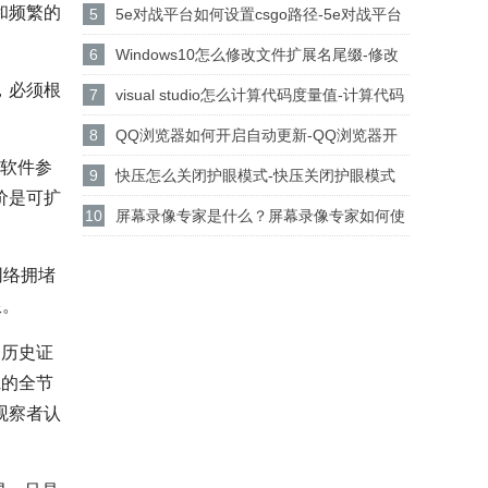
和频繁的
行python代码程序的方法
5
5e对战平台如何设置csgo路径-5e对战平台
设置csgo路径的方法
6
Windows10怎么修改文件扩展名尾缀-修改
，必须根
文件扩展名尾缀方法
7
visual studio怎么计算代码度量值-计算代码
度量值方法
8
QQ浏览器如何开启自动更新-QQ浏览器开
点软件参
启自动更新的方法
9
快压怎么关闭护眼模式-快压关闭护眼模式
价是可扩
的方法介绍
10
屏幕录像专家是什么？屏幕录像专家如何使
用？
网络拥堵
限。
采用历史证
a的全节
观察者认