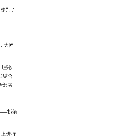
转移到了
，大幅
。理论
2结合
全部署。
——拆解
度上进行