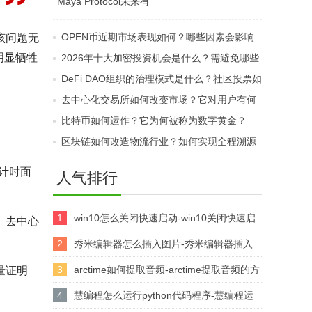
Maya Protocol未来有
规？KYC和合格投资者
哪些发展计划？Aztec
要求为何重要？
OPEN币近期市场表现如何？哪些因素会影响
该问题无
Chain将带来哪些新功
明显牺牲
其价格与流动性？
2026年十大加密投资机会是什么？需避免哪些
能？
伪热点？
DeFi DAO组织的治理模式是什么？社区投票如
何管理协议资金？
去中心化交易所如何改变市场？它对用户有何
益处？
比特币如何运作？它为何被称为数字黄金？
区块链如何改造物流行业？如何实现全程溯源
透明？
设计时面
人气排行
1
win10怎么关闭快速启动-win10关闭快速启
。去中心
动的方法
2
秀米编辑器怎么插入图片-秀米编辑器插入
图片的方法
3
arctime如何提取音频-arctime提取音频的方
量证明
法介绍
4
慧编程怎么运行python代码程序-慧编程运