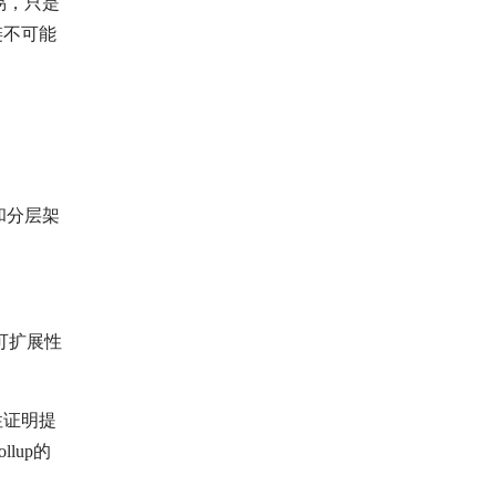
易，只是
链不可能
和分层架
可扩展性
性证明提
lup的