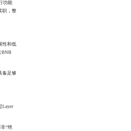
行功能
其职，整
展性和低
BNB
具备足够
yer
而非“绝