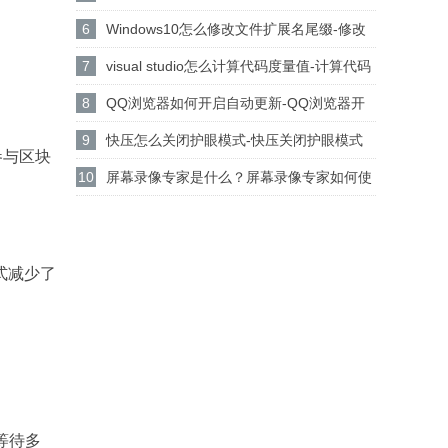
设置csgo路径的方法
6
Windows10怎么修改文件扩展名尾缀-修改
文件扩展名尾缀方法
7
visual studio怎么计算代码度量值-计算代码
度量值方法
8
QQ浏览器如何开启自动更新-QQ浏览器开
启自动更新的方法
9
快压怎么关闭护眼模式-快压关闭护眼模式
点参与区块
的方法介绍
10
屏幕录像专家是什么？屏幕录像专家如何使
用？
式减少了
等待多