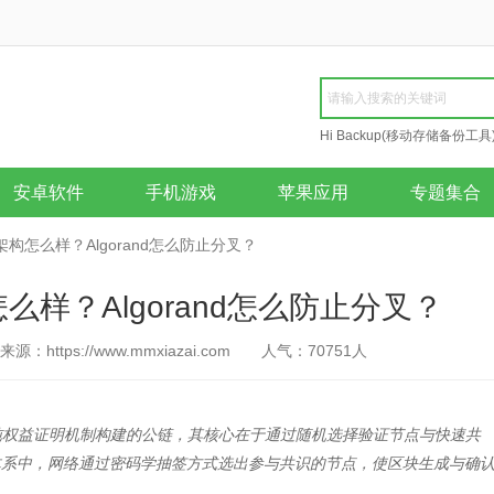
Hi Backup(移动存储备份工具
Repair
安卓软件
手机游戏
苹果应用
专题集合
网络架构怎么样？Algorand怎么防止分叉？
构怎么样？Algorand怎么防止分叉？
来源：https://www.mmxiazai.com
人气：
70751
人
基于纯权益证明机制构建的公链，其核心在于通过随机选择验证节点与快速共
体系中，网络通过密码学抽签方式选出参与共识的节点，使区块生成与确