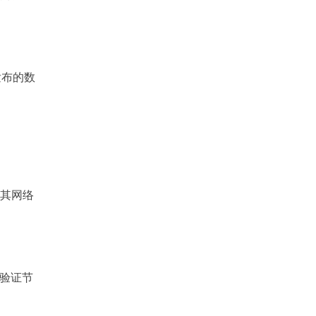
发布的数
，其网络
择验证节