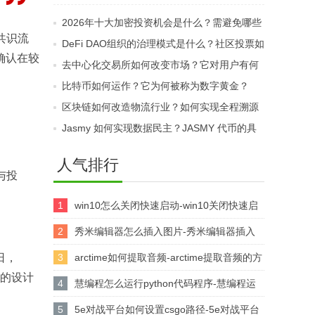
规？KYC和合格投资者
如何？哪些因素会影响
2026年十大加密投资机会是什么？需避免哪些
要求为何重要？
其价格与流动性？
共识流
伪热点？
DeFi DAO组织的治理模式是什么？社区投票如
确认在较
何管理协议资金？
去中心化交易所如何改变市场？它对用户有何
益处？
比特币如何运作？它为何被称为数字黄金？
区块链如何改造物流行业？如何实现全程溯源
透明？
Jasmy 如何实现数据民主？JASMY 代币的具
体用途是什么？
人气排行
与投
1
win10怎么关闭快速启动-win10关闭快速启
动的方法
2
秀米编辑器怎么插入图片-秀米编辑器插入
图片的方法
日，
3
arctime如何提取音频-arctime提取音频的方
d的设计
法介绍
4
慧编程怎么运行python代码程序-慧编程运
行python代码程序的方法
5
5e对战平台如何设置csgo路径-5e对战平台