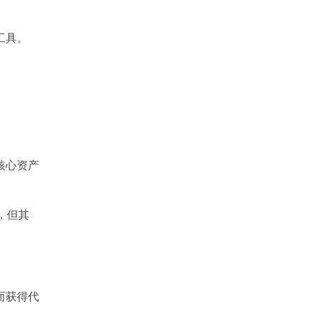
工具。
为核心资产
C，但其
而获得代