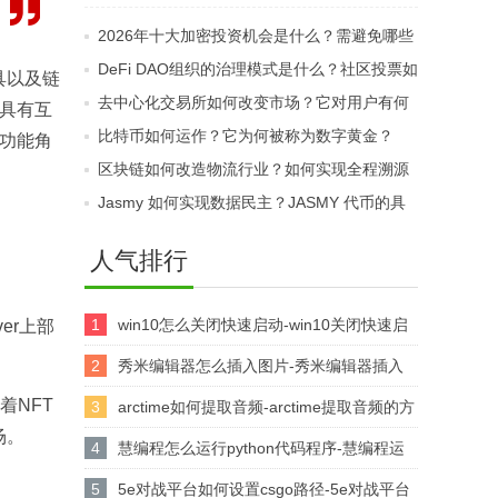
规？KYC和合格投资者
如何？哪些因素会影响
2026年十大加密投资机会是什么？需避免哪些
要求为何重要？
其价格与流动性？
伪热点？
DeFi DAO组织的治理模式是什么？社区投票如
道具以及链
何管理协议资金？
去中心化交易所如何改变市场？它对用户有何
成具有互
益处？
比特币如何运作？它为何被称为数字黄金？
担功能角
区块链如何改造物流行业？如何实现全程溯源
透明？
Jasmy 如何实现数据民主？JASMY 代币的具
体用途是什么？
人气排行
1
win10怎么关闭快速启动-win10关闭快速启
er上部
动的方法
2
秀米编辑器怎么插入图片-秀米编辑器插入
着NFT
图片的方法
3
arctime如何提取音频-arctime提取音频的方
场。
法介绍
4
慧编程怎么运行python代码程序-慧编程运
行python代码程序的方法
5
5e对战平台如何设置csgo路径-5e对战平台