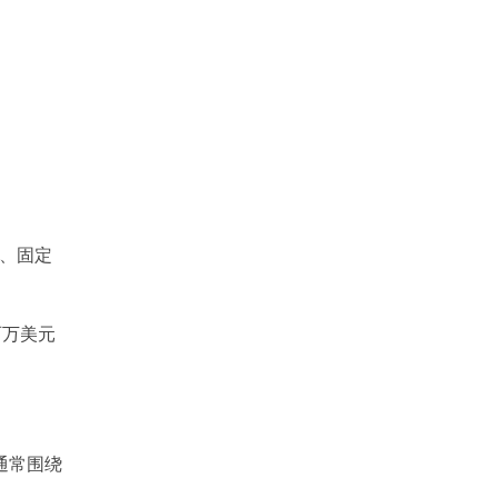
卖、固定
百万美元
通常围绕