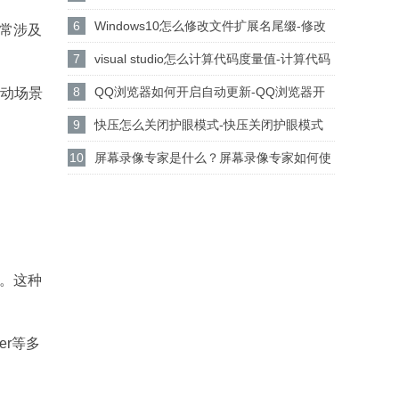
设置csgo路径的方法
6
Windows10怎么修改文件扩展名尾缀-修改
通常涉及
文件扩展名尾缀方法
7
visual studio怎么计算代码度量值-计算代码
度量值方法
8
QQ浏览器如何开启自动更新-QQ浏览器开
互动场景
启自动更新的方法
9
快压怎么关闭护眼模式-快压关闭护眼模式
的方法介绍
10
屏幕录像专家是什么？屏幕录像专家如何使
用？
证。这种
er等多