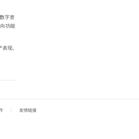
的数字资
转向功能
产表现。
作
｜
友情链接