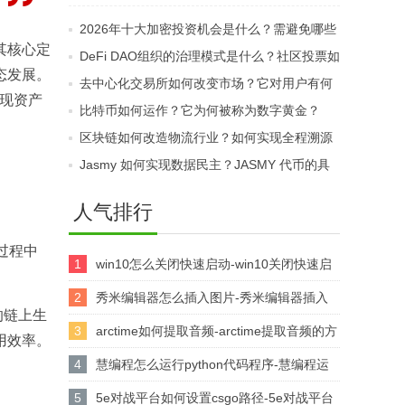
规？KYC和合格投资者
如何？哪些因素会影响
2026年十大加密投资机会是什么？需避免哪些
要求为何重要？
其价格与流动性？
其核心定
伪热点？
DeFi DAO组织的治理模式是什么？社区投票如
态发展。
何管理协议资金？
去中心化交易所如何改变市场？它对用户有何
实现资产
益处？
比特币如何运作？它为何被称为数字黄金？
区块链如何改造物流行业？如何实现全程溯源
透明？
Jasmy 如何实现数据民主？JASMY 代币的具
体用途是什么？
人气排行
戏过程中
1
win10怎么关闭快速启动-win10关闭快速启
。
动的方法
2
秀米编辑器怎么插入图片-秀米编辑器插入
产的链上生
图片的方法
3
arctime如何提取音频-arctime提取音频的方
用效率。
法介绍
4
慧编程怎么运行python代码程序-慧编程运
行python代码程序的方法
5
5e对战平台如何设置csgo路径-5e对战平台