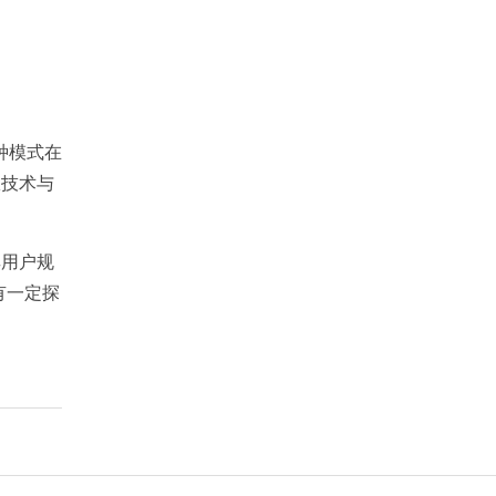
种模式在
从技术与
其用户规
有一定探