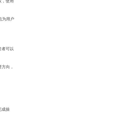
权，使用
也为用户
发者可以
重要方向，
完成操