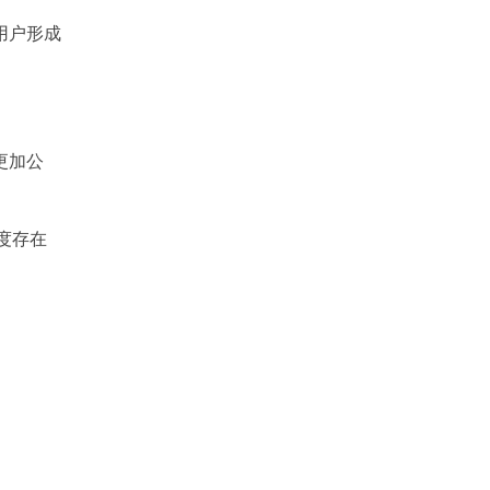
用户形成
更加公
程度存在