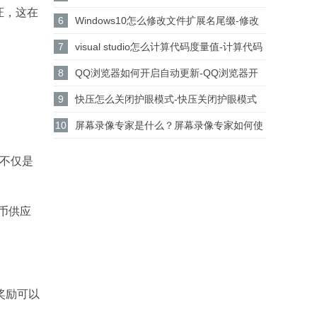
证，这在
设置csgo路径的方法
6
Windows10怎么修改文件扩展名尾缀-修改
文件扩展名尾缀方法
7
visual studio怎么计算代码度量值-计算代码
度量值方法
8
QQ浏览器如何开启自动更新-QQ浏览器开
启自动更新的方法
9
快压怎么关闭护眼模式-快压关闭护眼模式
的方法介绍
10
屏幕录像专家是什么？屏幕录像专家如何使
用？
币不仅是
代币供应
奖励可以