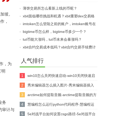
馈如何，币某安上币方
薄饼交易所怎么看新上线的币呢？
式存在哪些问题？
新加坡。
xbit面临哪些挑战和机遇？xbit重塑dex交易格
合作，
局的挑战
imtoken怎么登陆之前的账户，imtoken账号在
另一个手机怎么登录？
bigtime币怎么样，bigtime币多少一个？
tut币能大涨吗，tut币未来会暴涨吗？
xbit合约交易成本低吗？xbit合约交易手续费计
算方式解读
人气排行
合作，为
证明
1
win10怎么关闭快速启动-win10关闭快速启
动的方法
2
秀米编辑器怎么插入图片-秀米编辑器插入
图片的方法
3
arctime如何提取音频-arctime提取音频的方
业务
法介绍
4
慧编程怎么运行python代码程序-慧编程运
合约审计与
行python代码程序的方法
5
5e对战平台如何设置csgo路径-5e对战平台