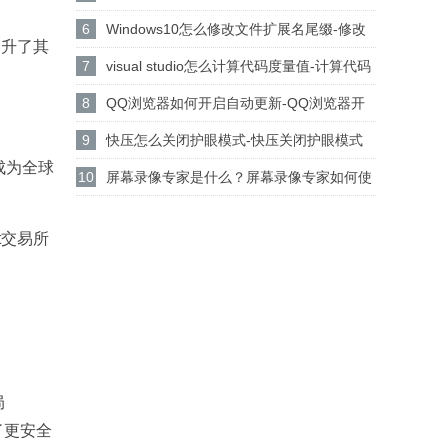
设置csgo路径的方法
6
Windows10怎么修改文件扩展名尾缀-修改
提升了其
文件扩展名尾缀方法
7
visual studio怎么计算代码度量值-计算代码
度量值方法
8
QQ浏览器如何开启自动更新-QQ浏览器开
启自动更新的方法
9
快压怎么关闭护眼模式-快压关闭护眼模式
成为全球
的方法介绍
10
屏幕录像专家是什么？屏幕录像专家如何使
用？
t交易所
局
了更安全