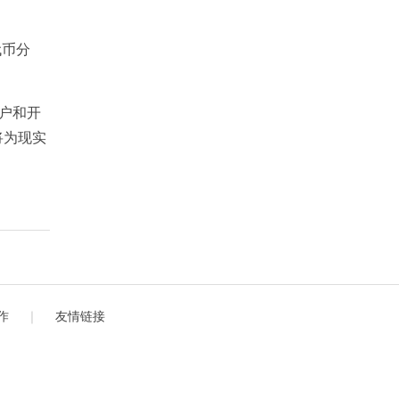
代币分
户和开
将为现实
作
｜
友情链接