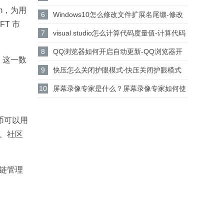
um，为用
设置csgo路径的方法
6
Windows10怎么修改文件扩展名尾缀-修改
T 市
文件扩展名尾缀方法
7
visual studio怎么计算代码度量值-计算代码
度量值方法
8
QQ浏览器如何开启自动更新-QQ浏览器开
万。这一数
启自动更新的方法
9
快压怎么关闭护眼模式-快压关闭护眼模式
的方法介绍
10
屏幕录像专家是什么？屏幕录像专家如何使
用？
代币可以用
、社区
链管理