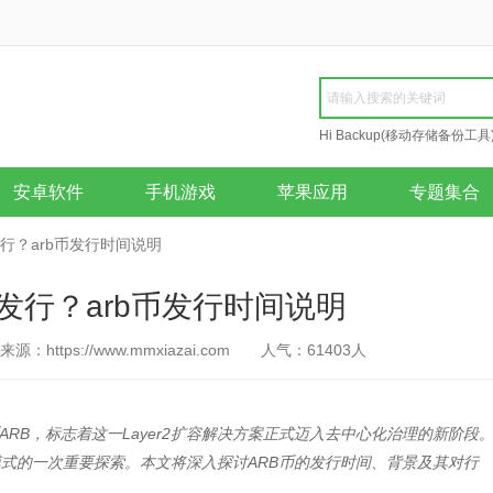
Hi Backup(移动存储备份工具
Repair
安卓软件
手机游戏
苹果应用
专题集合
发行？arb币发行时间说明
候发行？arb币发行时间说明
来源：https://www.mmxiazai.com
人气：
61403
人
生代币ARB，标志着这一Layer2扩容解决方案正式迈入去中心化治理的新阶段
模式的一次重要探索。本文将深入探讨ARB币的发行时间、背景及其对行