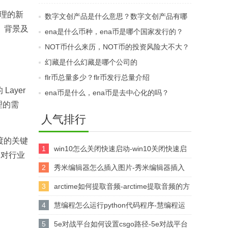
开盘？蓝贝壳交易所开
币在哪个交易所可以买
治理的新
数字文创产品是什么意思？数字文创产品有哪
盘时间介绍
到呢？
、背景及
几种形态？
ena是什么币种，ena币是哪个国家发行的？
NOT币什么来历，NOT币的投资风险大不大？
幻藏是什么幻藏是哪个公司的
flr币总量多少？flr币发行总量介绍
ayer
ena币是什么，ena币是去中心化的吗？
理的需
人气排行
过渡的关键
1
win10怎么关闭快速启动-win10关闭快速启
是对行业
动的方法
2
秀米编辑器怎么插入图片-秀米编辑器插入
图片的方法
3
arctime如何提取音频-arctime提取音频的方
法介绍
4
慧编程怎么运行python代码程序-慧编程运
行python代码程序的方法
5
5e对战平台如何设置csgo路径-5e对战平台