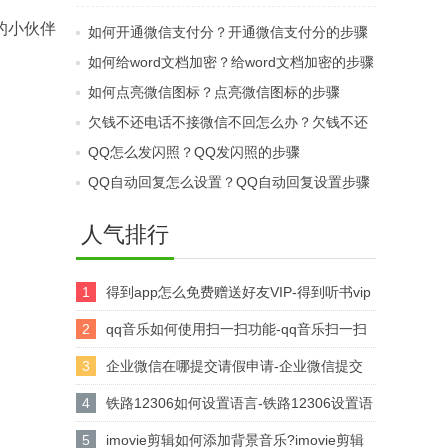
QQ群设置管理员的方
的小伙伴
如何开通微信支付分？开通微信支付分的步骤
法
如何给word文档加密？给word文档加密的步骤
如何点亮微信图标？点亮微信图标的步骤
欠钱不还电话不接微信不回怎么办？欠钱不还
电话不接微信不回处理方法
QQ怎么发闪照？QQ发闪照的步骤
QQ自动回复怎么设置？QQ自动回复设置步骤
人气排行
1
得到app怎么免费赠送好友VIP-得到听书vip
的赠送方法
2
qq音乐如何使用扫一扫功能-qq音乐扫一扫
功能使用步骤介绍
3
企业微信在哪提交请假申请-企业微信提交
请假申请的方法
4
铁路12306如何设置语言-铁路12306设置语
言的方法
5
imovie剪辑如何添加背景音乐?imovie剪辑