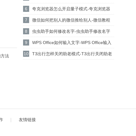
添加背景音乐技巧方法
6
夸克浏览器怎么开启量子模式-夸克浏览器
开启量子模式方法
7
微信如何把别人的微信推给别人-微信教程
8
虫虫助手如何修改名字-虫虫助手修改名字
的方法
9
WPS Office如何输入文字-WPS Office输入
文字的方法
10
T3出行怎样关闭助老模式-T3出行关闭助老
的方法
模式的方法步骤
作
｜
友情链接