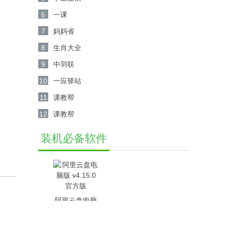
6
一课
7
妈妈省
8
生肖大全
9
中羽联
10
一应驿站
11
课教帮
12
课教帮
装机必备软件
阿里云盘电脑
版 v4.15.0官