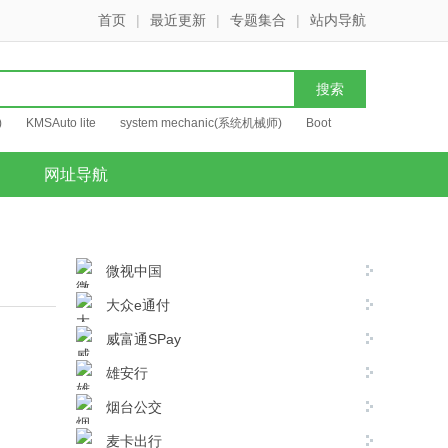
首页
|
最近更新
|
专题集合
|
站内导航
)
KMSAuto lite
system mechanic(系统机械师)
Boot
网址导航
微视中国
大众e通付
威富通SPay
雄安行
烟台公交
麦卡出行