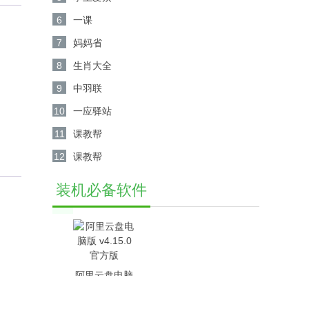
6
一课
7
妈妈省
8
生肖大全
9
中羽联
10
一应驿站
11
课教帮
12
课教帮
装机必备软件
阿里云盘电脑
版 v4.15.0官