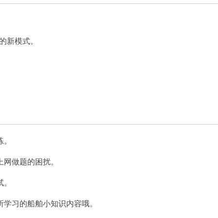
育的新模式。
。
练。
上网做题的困扰。
试。
所学习的船舶小知识内容哦。