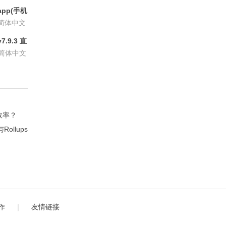
pp(手机
6.8.6
简体中文
.9.3 直
P会员版
简体中文
效率？
llups扩展？
作
｜
友情链接