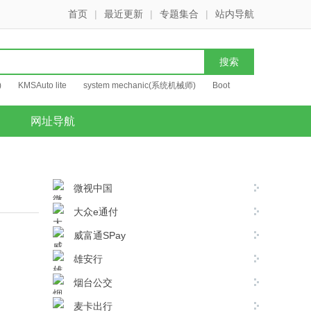
首页
|
最近更新
|
专题集合
|
站内导航
)
KMSAuto lite
system mechanic(系统机械师)
Boot
网址导航
微视中国
大众e通付
威富通SPay
雄安行
烟台公交
麦卡出行