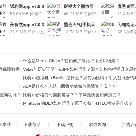
返利网app v7.8.8
影视大全播放器
魔秀桌面a
安卓版
58.08 MB
/
简体中
v3.1.7 安卓版
46.71 MB
/
简体中
桌面软件)v
11.4 MB
/
文
文
安卓版
美食杰app v7.0.3
墨迹天气(手机天
为知笔记v7
安卓版
31.9 MB
/
简体中文
气软
18.58 MB
/
简体中
装本地VI
38.6 MB
/
件)V7.0922.02安
文
卓版
什么是Merlin Chain？它如何扩展比特币应用场景？
ilDA怎样保障数据可用性？
Velas的历史证明与eBPF如何运作？混合架构怎样提升交易
比特币虚拟机（BVM）是什么？如何为比特币引入智能合约与Ro
ASA是什么？冻结与回收功能如何保障资产安全？
来哪些新功能？
比特币价格何时摆脱震荡？下半年走势会如何演变？
Mintlayer的DEX如何运作？原子交换与HTLC机制是什么？
于本站
|
下载帮助
｜
下载声明
｜
软件发布
｜
广告合