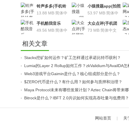
铃声多多(手机铃
小猿搜题app(拍照
声软件)v8.7.66 安
13.88 MB
/
简体中
搜题利器)V9.7.2安
53.97 MB
/
简体中
卓版
文
卓版
文
手机酷我音乐
大众点评(手机团
V9.2.3.5 安卓版
49.56 MB
/
简体中
购软件)V10.18.4
73 MB
/
简体中文
文
安卓版
相关文章
Stacks挖矿如何运作？矿工怎样通过承诺比特币获利？
Lumia的Layer 2 Rollup如何工作？zkValidium与Ava
Web3游戏平台Gaimin是什么？核心组成部分是什么？
$ZERO代币是什么？有什么用？如何参与质押和治理？
Maya Protocol未来有哪些发展计划？Aztec Chain将带
Bitrock是什么？IBFT 2.0共识如何实现高吞吐量与低费用？
网站首页
|
关