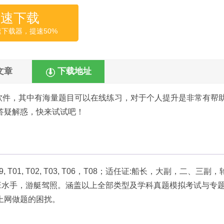
高速下载
速下载器，提速50%
文章
下载地址
软件，其中有海量题目可以在线练习，对于个人提升是非常有帮
答疑解惑，快来试试吧！
08, Z09, T01, T02, T03, T06，T08；适任证:船长，大副，二、三副
班水手，游艇驾照。涵盖以上全部类型及学科真题模拟考试与专
上网做题的困扰。