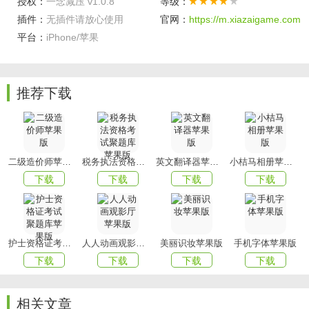
白噪音脑波音乐、呼吸调节技巧、压力和专注场景模拟还
授权：
一念减压 v1.0.8
等级：
原、减压小贴士等丰富多样专业调理技巧。
插件：
无插件请放心使用
官网：
https://m.xiazaigame.com
平台：
iPhone/苹果
5、易学-实用高效教学方法
不输送“鸡汤”，探索一套效果显着但简单易学的调节心理教学
方法，不管你是小白还是老手，在这里总能让快速上手。
推荐下载
软件功能
1、场景化冥想课程；
二级造价师苹果版
税务执法资格考试聚题库苹果版
英文翻译器苹果版
小桔马相册苹果版
下载
下载
下载
下载
考试、学习、工作、演讲、面试、通勤、跑步...
2、满足
生活
方方面面各种需求；
3、可视化的数据日记；
护士资格证考试聚题库苹果版
人人动画观影厅苹果版
美丽识妆苹果版
手机字体苹果版
4、每次练习自动储存，清晰记录每次练习时间；
下载
下载
下载
下载
5、还有日记功能方便记录练后心情，记录生活。
相关文章
软件亮点