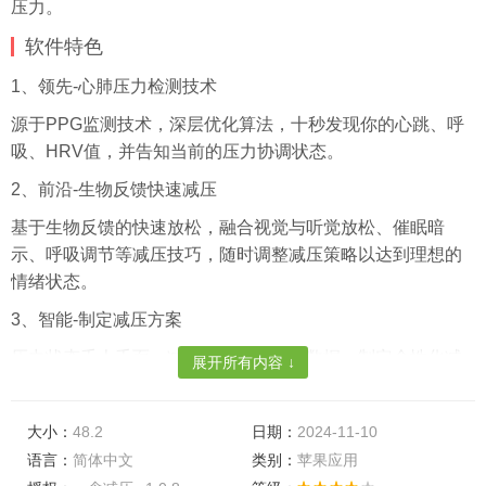
压力。
软件特色
1、领先-心肺压力检测技术
源于PPG监测技术，深层优化算法，十秒发现你的心跳、呼
吸、HRV值，并告知当前的压力协调状态。
2、前沿-生物反馈快速减压
基于生物反馈的快速放松，融合视觉与听觉放松、催眠暗
示、呼吸调节等减压技巧，随时调整减压策略以达到理想的
情绪状态。
3、智能-制定减压方案
压力状态千人千面，减压根据生理监测数据，制定个性化减
展开所有内容 ↓
压方案和心理修复周期，全面保护身心，帮你击退亚健康。
4、专业-科学多样调理技巧
大小：
48.2
日期：
2024-11-10
心理学博士、催眠大师和专业主播组成强大内容团队，提供
语言：
简体中文
类别：
苹果应用